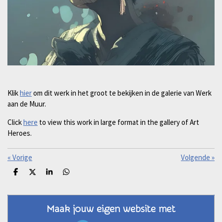
Klik
hier
om dit werk in het groot te bekijken in de galerie van Werk
aan de Muur.
Click
here
to view this work in large format in the gallery of Art
Heroes.
«
Vorige
Volgende
»
D
D
S
D
e
e
h
e
l
e
a
l
e
l
r
e
n
e
n
Maak jouw eigen website met
JouwWeb