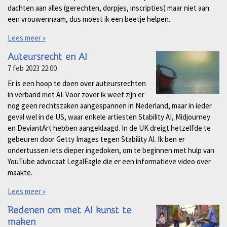
dachten aan alles (gerechten, dorpjes, inscripties) maar niet aan
een vrouwennaam, dus moest ik een beetje helpen.
Lees meer »
Auteursrecht en AI
7 feb 2023
22:00
Er is een hoop te doen over auteursrechten
in verband met AI. Voor zover ik weet zijn er
nog geen rechtszaken aangespannen in Nederland, maar in ieder
geval wel in de US, waar enkele artiesten Stability AI, Midjourney
en DeviantArt hebben aangeklaagd. In de UK dreigt hetzelfde te
gebeuren door Getty Images tegen Stability AI. Ik ben er
ondertussen iets dieper ingedoken, om te beginnen met hulp van
YouTube advocaat LegalEagle die er een informatieve video over
maakte.
Lees meer »
Redenen om met AI kunst te
maken