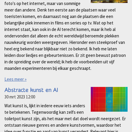
foto's op het internet, maar van sommige
meer dan andere. Denk ten eerste aan de plaatsen waar veel
toeristen komen, en daarnaast nog aan de plaatsen die een
belangrijke plek innemen in films en series op tv. Wat op het
internet staat, kan ook in de AI terecht komen, maar ik heb al
ondervonden dat alleen de echt wereldwijd beroemde plekken
nauwkeurig worden weergegeven. Hieronder een steekproef van
heel erg bekend naar blijkbaar niet zo bekend. Ik heb me laten
leiden door liedjes en gebeurtenissen. Er zit geen bewust patroon
in de spreiding over de wereld; ik heb de voorbeelden uit vijf
maanden experimenteren bij elkaar geschraapt.
Lees meer »
Abstracte kunst en AI
30 mrt 2023
12:00
Wat kunst is, lijkt in iedere eeuw iets anders
te betekenen. Tegenwoordig kan zelfs een
toiletpot kunst zijn, als het maar met dat doel wordt neergezet. Er
ontstaan nieuwe genres en andere kunstvormen, waardoor het
idee over functie en aard van kunst verandert. Relevant hier is