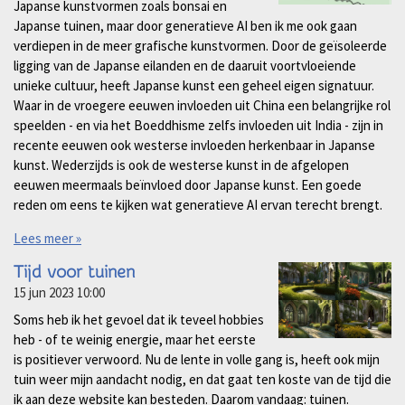
Japanse kunstvormen zoals bonsai en
Japanse tuinen, maar door generatieve AI ben ik me ook gaan
verdiepen in de meer grafische kunstvormen. Door de geïsoleerde
ligging van de Japanse eilanden en de daaruit voortvloeiende
unieke cultuur, heeft Japanse kunst een geheel eigen signatuur.
Waar in de vroegere eeuwen invloeden uit China een belangrijke rol
speelden - en via het Boeddhisme zelfs invloeden uit India - zijn in
recente eeuwen ook westerse invloeden herkenbaar in Japanse
kunst. Wederzijds is ook de westerse kunst in de afgelopen
eeuwen meermaals beïnvloed door Japanse kunst. Een goede
reden om eens te kijken wat generatieve AI ervan terecht brengt.
Lees meer »
Tijd voor tuinen
15 jun 2023
10:00
Soms heb ik het gevoel dat ik teveel hobbies
heb - of te weinig energie, maar het eerste
is positiever verwoord. Nu de lente in volle gang is, heeft ook mijn
tuin weer mijn aandacht nodig, en dat gaat ten koste van de tijd die
ik aan deze website kan besteden. Daarom vandaag: tuinen.