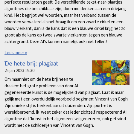
perfecte resultaten geeft. De verschillende tekst-naar-plaatjes
algoritmes die beschikbaar zijn, doen me denken aan een driejarig
kind. Het begrijpt wel woorden, maar het verband tussen de
woorden verwaterd al snel. Vraag ik om een zwarte cirkel en een
blauw vierkant, dan is de kans dat ik een blauwe cirkel krijg net zo
groot als de kans op twee zwarte vierkanten tegen een blauwe
achtergrond. Deze AI's kunnen namelijk ook niet tellen!
Lees meer »
De hete brij: plagiaat
25 jan 2023
19:30
Om maar niet om de hete brij heen te
draaien: het grote probleem van door AI
gegenereerde kunst is de mogelijkheid van plagiaat. Laat ik maar
gelijk met een overduidelijk voorbeeld beginnen: Vincent van Gogh.
Zijn unieke stijl is herkenbaar uit duizenden. Zijn portret is
wereldberoemd. Ik weet zeker dat ieder zichzelf respecterend AI
algoritme dat 'kunst in het algemeen' wil genereren, ook getraind
wordt met de schilderijen van Vincent van Gogh.