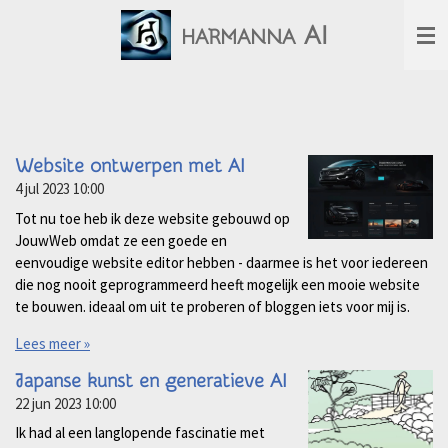
Ga
AI
HARMANNA
direct
naar
de
hoofdinhoud
Website ontwerpen met AI
4 jul 2023
10:00
Tot nu toe heb ik deze website gebouwd op
JouwWeb omdat ze een goede en
eenvoudige website editor hebben - daarmee is het voor iedereen
die nog nooit geprogrammeerd heeft mogelijk een mooie website
te bouwen. ideaal om uit te proberen of bloggen iets voor mij is.
Lees meer »
Japanse kunst en generatieve AI
22 jun 2023
10:00
Ik had al een langlopende fascinatie met