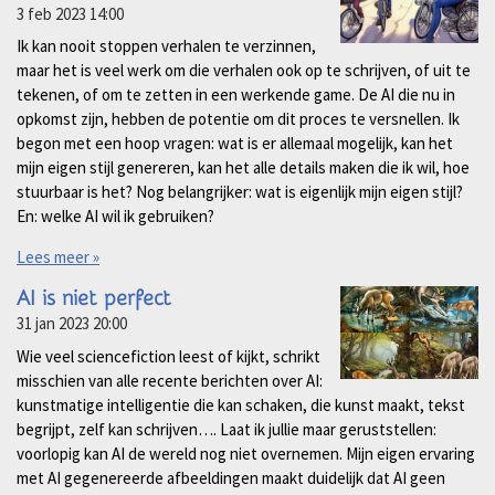
3 feb 2023
14:00
Ik kan nooit stoppen verhalen te verzinnen,
maar het is veel werk om die verhalen ook op te schrijven, of uit te
tekenen, of om te zetten in een werkende game. De AI die nu in
opkomst zijn, hebben de potentie om dit proces te versnellen. Ik
begon met een hoop vragen: wat is er allemaal mogelijk, kan het
mijn eigen stijl genereren, kan het alle details maken die ik wil, hoe
stuurbaar is het? Nog belangrijker: wat is eigenlijk mijn eigen stijl?
En: welke AI wil ik gebruiken?
Lees meer »
AI is niet perfect
31 jan 2023
20:00
Wie veel sciencefiction leest of kijkt, schrikt
misschien van alle recente berichten over AI:
kunstmatige intelligentie die kan schaken, die kunst maakt, tekst
begrijpt, zelf kan schrijven…. Laat ik jullie maar geruststellen:
voorlopig kan AI de wereld nog niet overnemen. Mijn eigen ervaring
met AI gegenereerde afbeeldingen maakt duidelijk dat AI geen