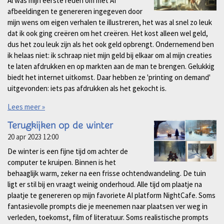
Al was mijn eerste reden om met AI
afbeeldingen te genereren ingegeven door
mijn wens om eigen verhalen te illustreren, het was al snel zo leuk
dat ik ook ging creëren om het creëren. Het kost alleen wel geld,
dus het zou leuk zijn als het ook geld opbrengt. Ondernemend ben
ik helaas niet: ik schraap niet mijn geld bij elkaar om al mijn creaties
te laten afdrukken en op markten aan de man te brengen. Gelukkig
biedt het internet uitkomst. Daar hebben ze 'printing on demand'
uitgevonden: iets pas afdrukken als het gekocht is.
Lees meer »
Terugkijken op de winter
20 apr 2023
12:00
De winter is een fijne tijd om achter de
computer te kruipen. Binnen is het
behaaglijk warm, zeker na een frisse ochtendwandeling. De tuin
ligt er stil bij en vraagt weinig onderhoud. Alle tijd om plaatje na
plaatje te genereren op mijn favoriete AI platform NightCafe. Soms
fantasievolle prompts die je meenemen naar plaatsen ver weg in
verleden, toekomst, film of literatuur. Soms realistische prompts