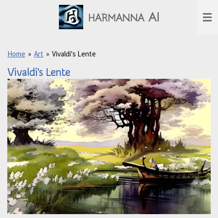
Ga
AI
HARMANNA
direct
naar
de
hoofdinhoud
Home
»
Art
»
Vivaldi's Lente
Vivaldi's Lente