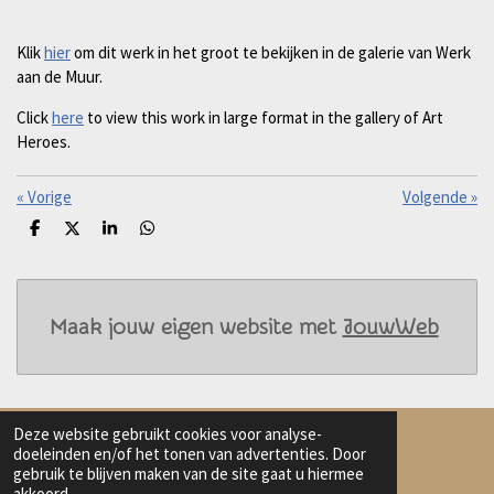
Klik
hier
om dit werk in het groot te bekijken in de galerie van Werk
aan de Muur.
Click
here
to view this work in large format in the gallery of Art
Heroes.
«
Vorige
Volgende
»
D
D
S
D
e
e
h
e
l
e
a
l
e
l
r
e
n
e
n
Maak jouw eigen website met
JouwWeb
Deze website gebruikt cookies voor analyse-
doeleinden en/of het tonen van advertenties. Door
gebruik te blijven maken van de site gaat u hiermee
Delen
Deel
Share
Delen
akkoord.