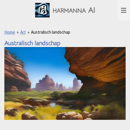
Ga
AI
HARMANNA
direct
naar
de
hoofdinhoud
Home
»
Art
»
Australisch landschap
Australisch landschap