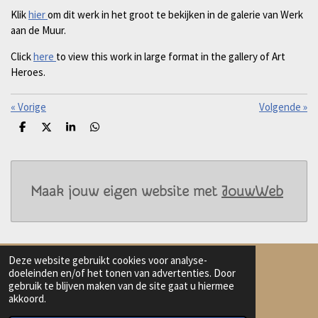
Klik
hier
om dit werk in het groot te bekijken in de galerie van Werk
aan de Muur.
Click
here
to view this work in large format in the gallery of Art
Heroes.
«
Vorige
Volgende
»
D
D
S
D
e
e
h
e
l
e
a
l
e
l
r
e
n
e
n
Maak jouw eigen website met
JouwWeb
Deze website gebruikt cookies voor analyse-
doeleinden en/of het tonen van advertenties. Door
gebruik te blijven maken van de site gaat u hiermee
Delen
Deel
Share
Delen
akkoord.
© 2023 - 2026 Harmanna AI Art