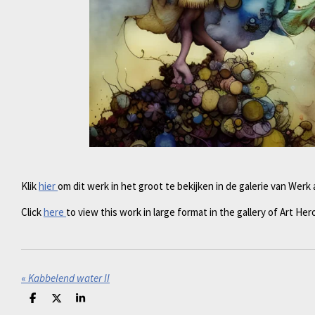
Klik
hier
om dit werk in het groot te bekijken in de galerie van Werk
Click
here
to view this work in large format in the gallery of Art Her
«
Kabbelend water II
D
D
S
e
e
h