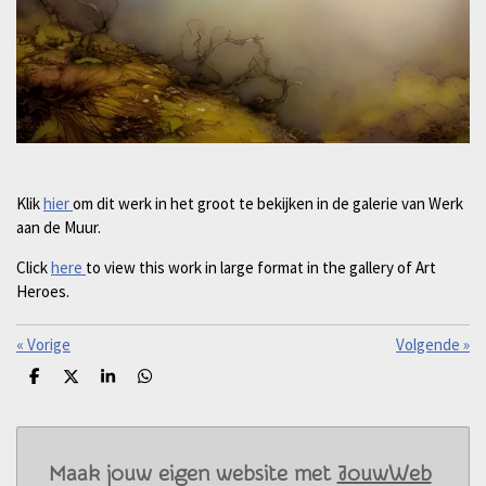
Klik
hier
om dit werk in het groot te bekijken in de galerie van Werk
aan de Muur.
Click
here
to view this work in large format in the gallery of Art
Heroes.
«
Vorige
Volgende
»
D
D
S
D
e
e
h
e
l
e
a
l
e
l
r
e
n
e
n
Maak jouw eigen website met
JouwWeb