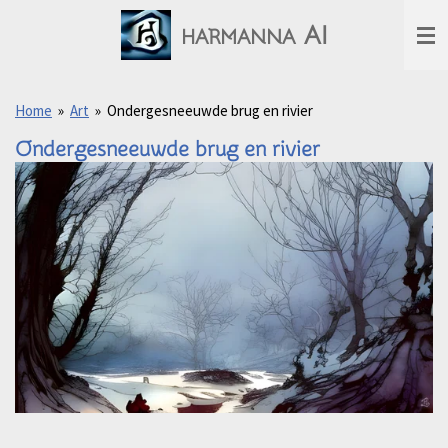
Ga
AI
HARMANNA
direct
naar
de
hoofdinhoud
Home
»
Art
»
Ondergesneeuwde brug en rivier
Ondergesneeuwde brug en rivier