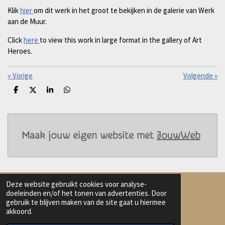
Klik
hier
om dit werk in het groot te bekijken in de galerie van Werk
aan de Muur.
Click
here
to view this work in large format in the gallery of Art
Heroes.
«
Vorige
Volgende
»
D
D
S
D
e
e
h
e
l
e
a
l
e
l
r
e
n
e
n
Maak jouw eigen website met
JouwWeb
Deze website gebruikt cookies voor analyse-
doeleinden en/of het tonen van advertenties. Door
gebruik te blijven maken van de site gaat u hiermee
Delen
Deel
Share
Delen
akkoord.
© 2023 - 2026 Harmanna AI Art